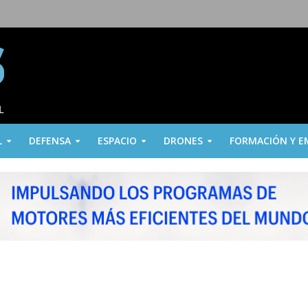
L
DEFENSA
ESPACIO
DRONES
FORMACIÓN Y E