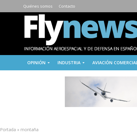
Quiénes somos
Contacto
OPINIÓN
INDUSTRIA
AVIACIÓN COMERCIA
Portada
»
montaña