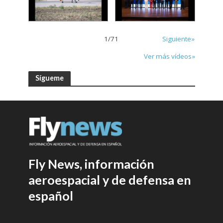
1
/
71
Siguiente»
Ver más vídeos»
Sígueme
Fly News, información
aeroespacial y de defensa en
español