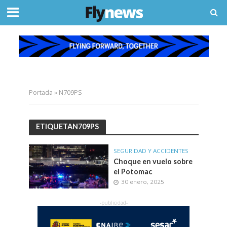
Portada
»
N709PS
ETIQUETAN709PS
SEGURIDAD Y ACCIDENTES
Choque en vuelo sobre
el Potomac
30 enero, 2025