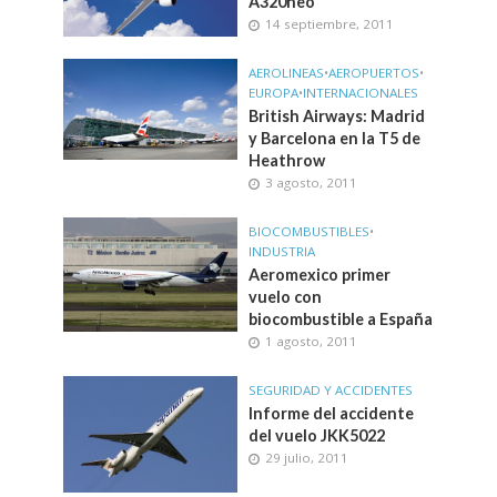
A320neo
14 septiembre, 2011
AEROLINEAS
•
AEROPUERTOS
•
EUROPA
•
INTERNACIONALES
British Airways: Madrid
y Barcelona en la T5 de
Heathrow
3 agosto, 2011
BIOCOMBUSTIBLES
•
INDUSTRIA
Aeromexico primer
vuelo con
biocombustible a España
1 agosto, 2011
SEGURIDAD Y ACCIDENTES
Informe del accidente
del vuelo JKK5022
29 julio, 2011