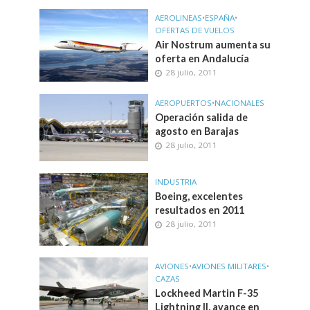
AEROLINEAS
•
ESPAÑA
•
OFERTAS DE VUELOS
Air Nostrum aumenta su
oferta en Andalucía
28 julio, 2011
AEROPUERTOS
•
NACIONALES
Operación salida de
agosto en Barajas
28 julio, 2011
INDUSTRIA
Boeing, excelentes
resultados en 2011
28 julio, 2011
AVIONES
•
AVIONES MILITARES
•
CAZAS
Lockheed Martin F-35
Lightning II, avance en