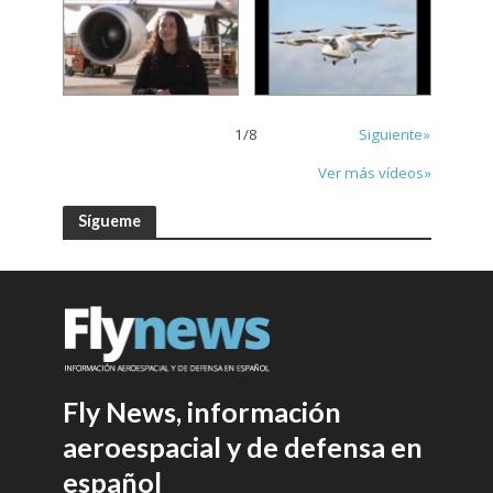
1
/
8
Siguiente»
Ver más vídeos»
Sígueme
Fly News, información
aeroespacial y de defensa en
español