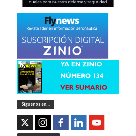
Síguenos en…