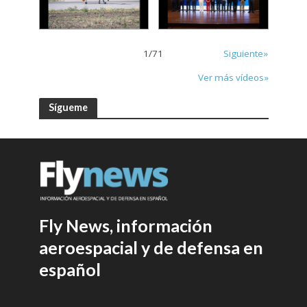
1
/
71
Siguiente»
Ver más vídeos»
Sígueme
Fly News, información
aeroespacial y de defensa en
español