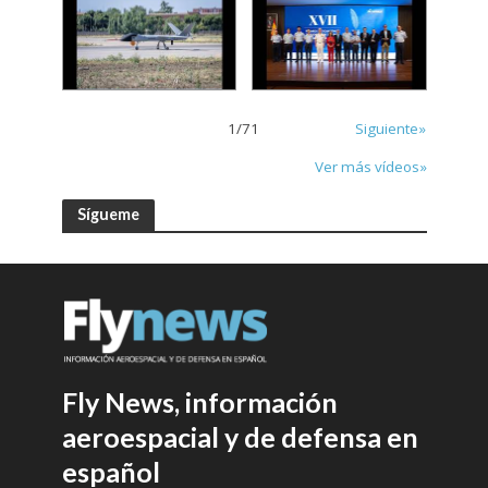
1
/
71
Siguiente»
Ver más vídeos»
Sígueme
Fly News, información
aeroespacial y de defensa en
español