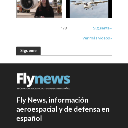
1
/
8
Siguiente»
Ver más vídeos»
Sígueme
Fly News, información
aeroespacial y de defensa en
español