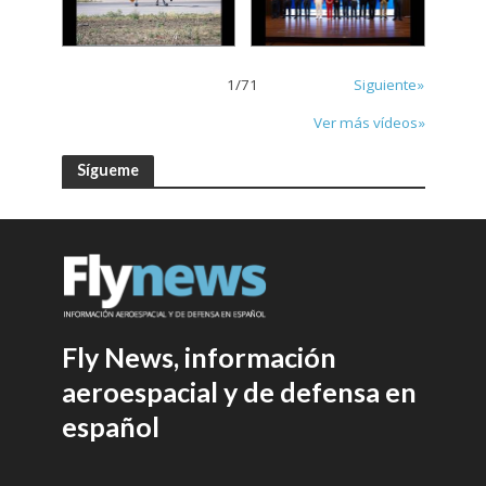
1
/
71
Siguiente»
Ver más vídeos»
Sígueme
Fly News, información
aeroespacial y de defensa en
español