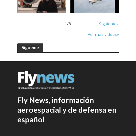
1
/
8
Siguiente»
Ver más vídeos»
Sígueme
Fly News, información
aeroespacial y de defensa en
español