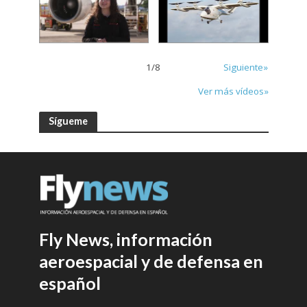
1
/
8
Siguiente»
Ver más vídeos»
Sígueme
Fly News, información
aeroespacial y de defensa en
español