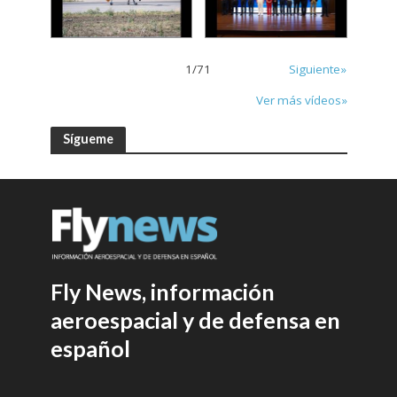
1
/
71
Siguiente»
Ver más vídeos»
Sígueme
Fly News, información
aeroespacial y de defensa en
español