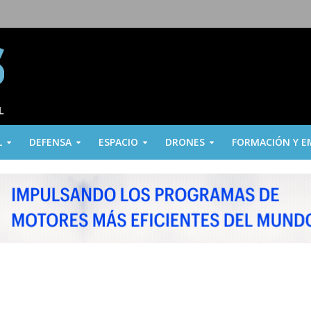
L
DEFENSA
ESPACIO
DRONES
FORMACIÓN Y E