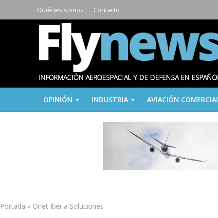
Quiénes somos
Contacto
OPINIÓN
INDUSTRIA
AVIACIÓN COMERCIA
Portada
»
Onet Iberia Soluciones