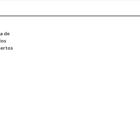
ia de
los
uertos