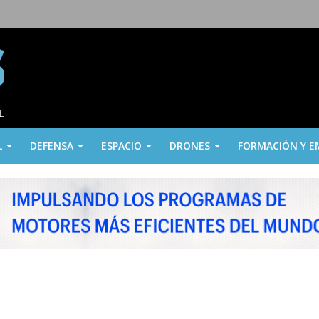
L
DEFENSA
ESPACIO
DRONES
FORMACIÓN Y E