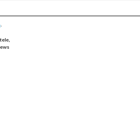
N
•
tele,
News