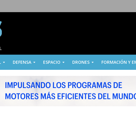
L
DEFENSA
ESPACIO
DRONES
FORMACIÓN Y E