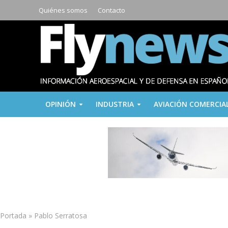
Quiénes somos
Contacto
OPINIÓN
INDUSTRIA
AVIACIÓN COMERCIA
Portada
»
Pablo Serratosa