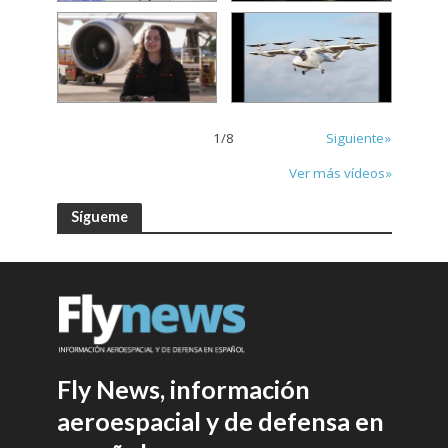
1
/
8
Siguiente»
Ver más vídeos»
Sígueme
Fly News, información
aeroespacial y de defensa en