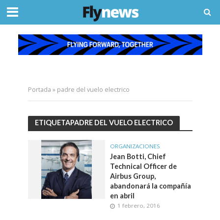
Portada
»
padre del vuelo electrico
ETIQUETAPADRE DEL VUELO ELECTRICO
ORGANIZACIONES
Jean Botti, Chief
Technical Officer de
Airbus Group,
abandonará la compañía
en abril
1 febrero, 2016