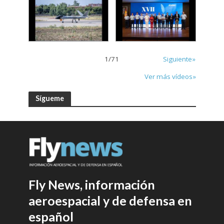
1
/
71
Siguiente»
Ver más vídeos»
Sígueme
Fly News, información
aeroespacial y de defensa en
español