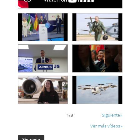
1
/
8
Siguiente»
Ver más vídeos»
Sígueme