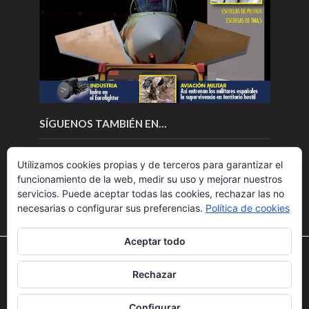
SÍGUENOS TAMBIÉN EN…
Utilizamos cookies propias y de terceros para garantizar el
funcionamiento de la web, medir su uso y mejorar nuestros
servicios. Puede aceptar todas las cookies, rechazar las no
necesarias o configurar sus preferencias.
Política de cookies
Aceptar todo
Utilizamos cookies para ofrecerte la mejor experiencia en
nuestra web.
Rechazar
Puedes aprender más sobre qué cookies utilizamos o
Copyright © 2018.Fly News.
Noticias aerospacial
/
Noticias
desactivarlas en los
ajustes
.
UAS aviación comercial
Configurar