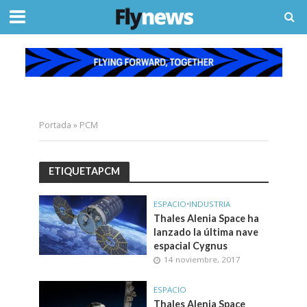
Portada
»
PCM
ETIQUETAPCM
ESPACIO
•
INDUSTRIA
Thales Alenia Space ha
lanzado la última nave
espacial Cygnus
14 noviembre, 2017
ESPACIO
Thales Alenia Space