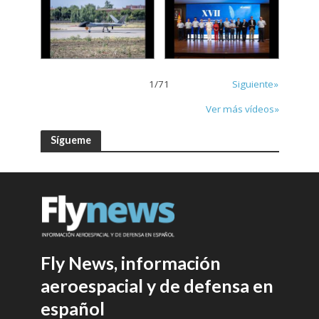
1
/
71
Siguiente»
Ver más vídeos»
Sígueme
Fly News, información
aeroespacial y de defensa en
español