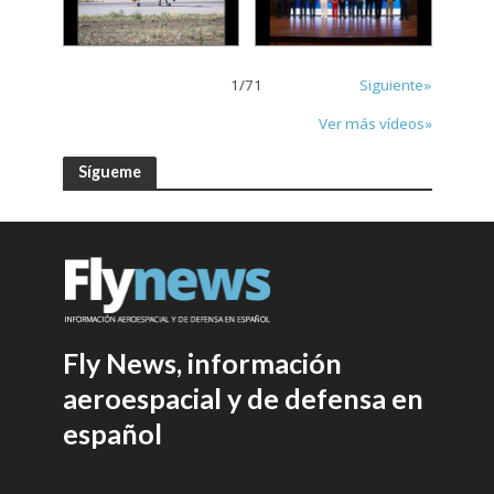
1
/
71
Siguiente»
Ver más vídeos»
Sígueme
Fly News, información
aeroespacial y de defensa en
español