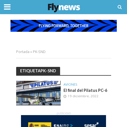
Portada
»
PK-SND
ETIQUETAPK-SND
AVIONES
El final del Pilatus PC-6
19 diciembre, 2022