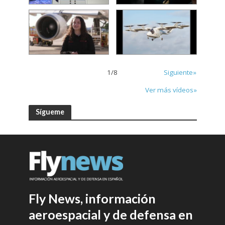
1
/
8
Siguiente»
Ver más vídeos»
Sígueme
Fly News, información
aeroespacial y de defensa en