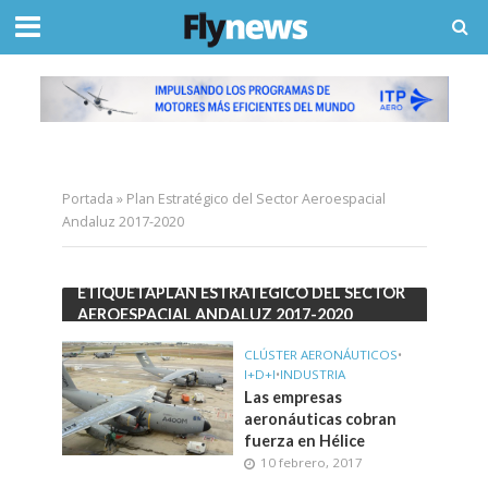
Portada
»
Plan Estratégico del Sector Aeroespacial
Andaluz 2017-2020
ETIQUETAPLAN ESTRATÉGICO DEL SECTOR
AEROESPACIAL ANDALUZ 2017-2020
CLÚSTER AERONÁUTICOS
•
I+D+I
•
INDUSTRIA
Las empresas
aeronáuticas cobran
fuerza en Hélice
10 febrero, 2017