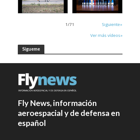
1
/
71
Siguiente»
Ver más vídeos»
Sígueme
Fly News, información
aeroespacial y de defensa en
español