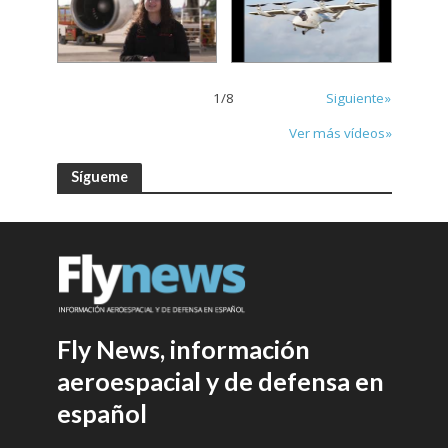
1
/
8
Siguiente»
Ver más vídeos»
Sígueme
Fly News, información
aeroespacial y de defensa en
español