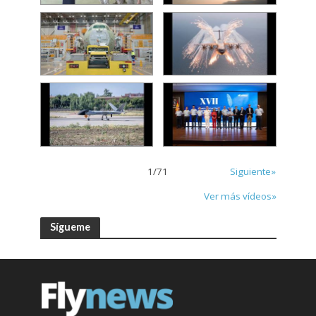
1
/
71
Siguiente»
Ver más vídeos»
Sígueme