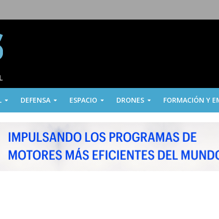
L
DEFENSA
ESPACIO
DRONES
FORMACIÓN Y E