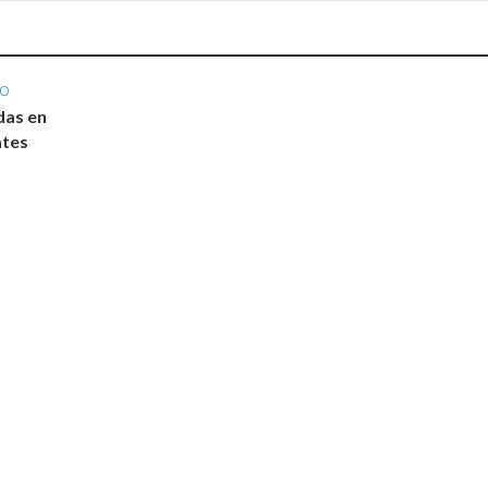
IO
das en
ates