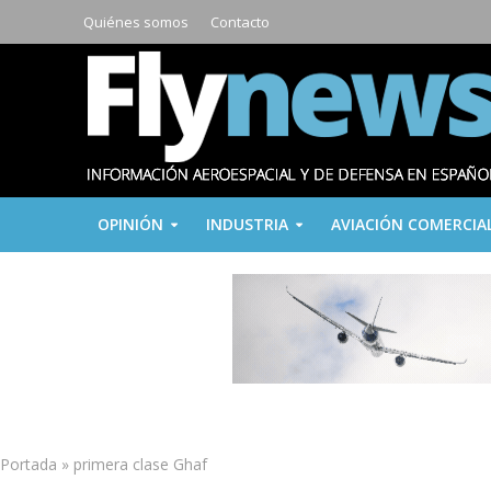
Quiénes somos
Contacto
OPINIÓN
INDUSTRIA
AVIACIÓN COMERCIA
Portada
»
primera clase Ghaf