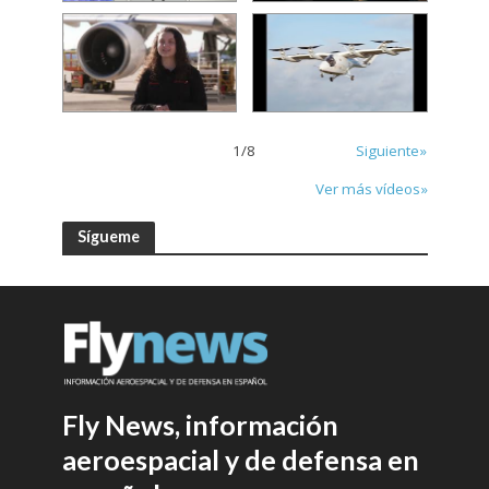
1
/
8
Siguiente»
Ver más vídeos»
Sígueme
Fly News, información
aeroespacial y de defensa en