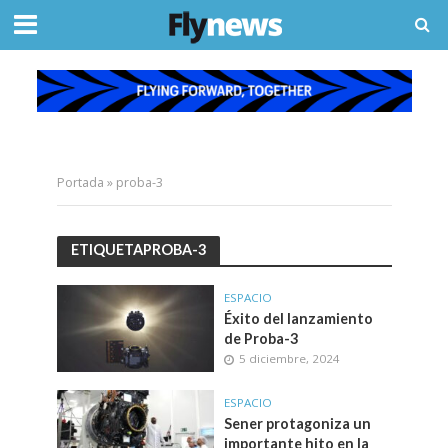
Portada
»
proba-3
ETIQUETAPROBA-3
ESPACIO
Éxito del lanzamiento
de Proba-3
5 diciembre, 2024
ESPACIO
Sener protagoniza un
importante hito en la