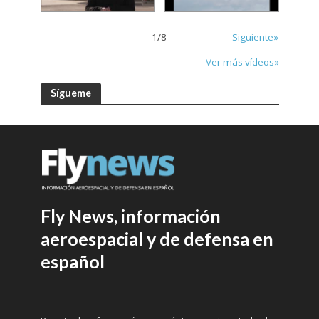
1
/
8
Siguiente»
Ver más vídeos»
Sígueme
Fly News, información
aeroespacial y de defensa en
español