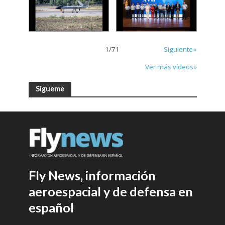
1
/
71
Siguiente»
Ver más vídeos»
Sígueme
Fly News, información
aeroespacial y de defensa en
español