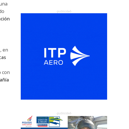
 una
do
ación
, en
tas
o con
pañía