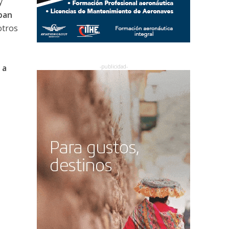
y
pan
otros
 a