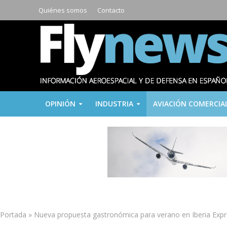
Quiénes somos
Contacto
OPINIÓN
INDUSTRIA
AVIACIÓN COMERCIA
Portada
»
Nueva propuesta gastronómica para verano en Iberia Exp