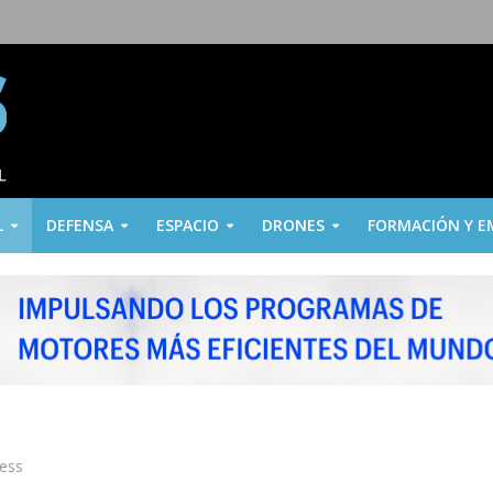
L
DEFENSA
ESPACIO
DRONES
FORMACIÓN Y E
ress