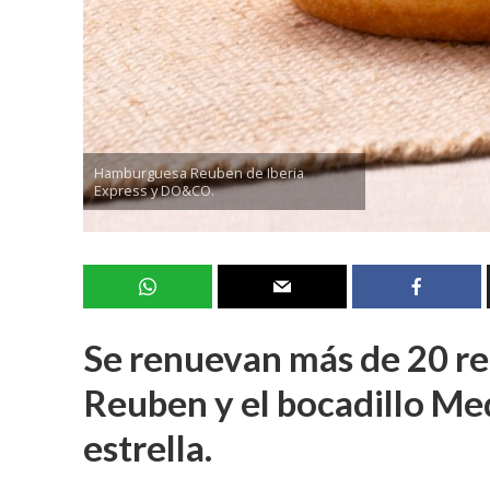
Hamburguesa Reuben de Iberia
Express y DO&CO.
Se renuevan más de 20 re
Reuben y el bocadillo M
estrella.