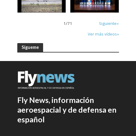
1
/
71
Siguiente»
Ver más vídeos»
Sígueme
Fly News, información
aeroespacial y de defensa en
español