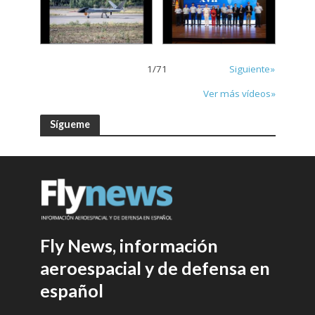
1
/
71
Siguiente»
Ver más vídeos»
Sígueme
Fly News, información
aeroespacial y de defensa en
español