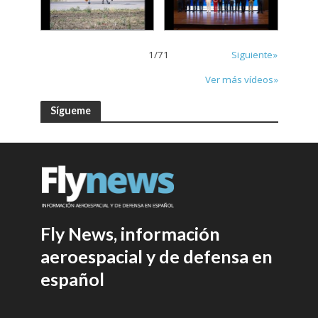
1
/
71
Siguiente»
Ver más vídeos»
Sígueme
Fly News, información
aeroespacial y de defensa en
español