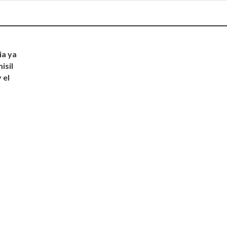
ia ya
isil
 el