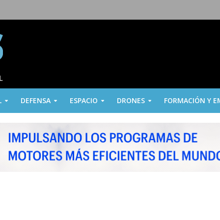
L
DEFENSA
ESPACIO
DRONES
FORMACIÓN Y E