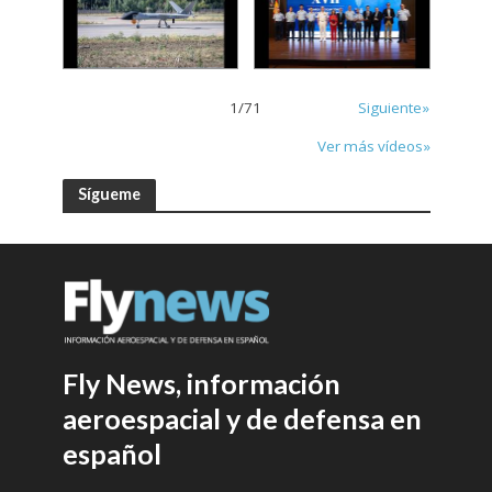
1
/
71
Siguiente»
Ver más vídeos»
Sígueme
Fly News, información
aeroespacial y de defensa en
español