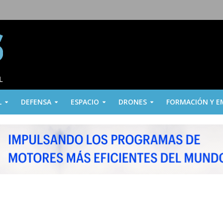
L
DEFENSA
ESPACIO
DRONES
FORMACIÓN Y E