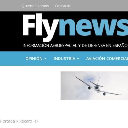
Quiénes somos
Contacto
OPINIÓN
INDUSTRIA
AVIACIÓN COMERCIA
Portada
»
Recaro R7