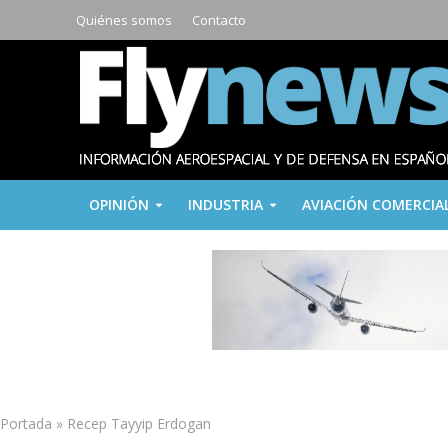
Quiénes somos
Contacto
OPINIÓN
INDUSTRIA
AVIACIÓN COMERCIA
Portada
»
Recep Tayyip Erdogan