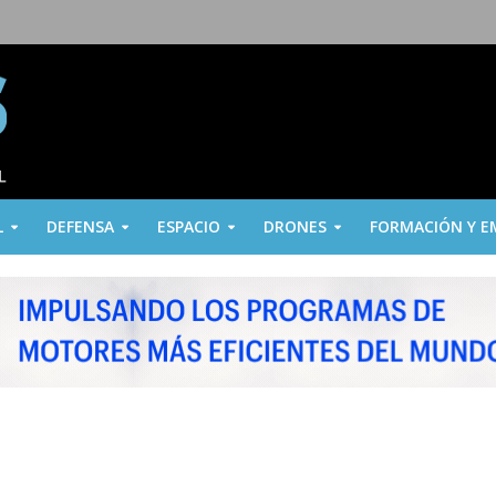
L
DEFENSA
ESPACIO
DRONES
FORMACIÓN Y E