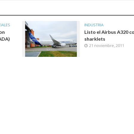
IALES
INDUSTRIA
con
Listo el Airbus A320 c
ADA)
sharklets
21 noviembre, 2011