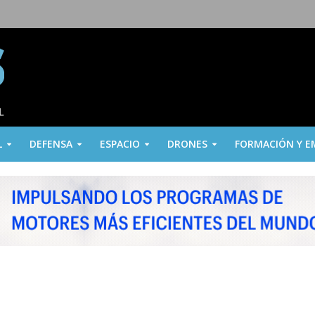
L
DEFENSA
ESPACIO
DRONES
FORMACIÓN Y E