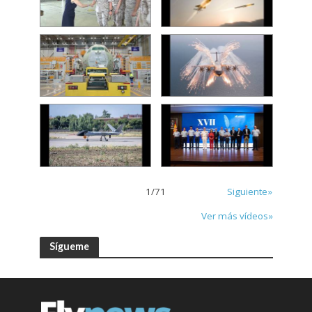
1
/
71
Siguiente»
Ver más vídeos»
Sígueme