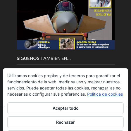
SÍGUENOS TAMBIÉN EN…
Utilizamos cookies propias y de terceros para garantizar el
funcionamiento de la web, medir su uso y mejorar nuestros
servicios. Puede aceptar todas las cookies, rechazar las no
necesarias o configurar sus preferencias.
Política de cookies
Aceptar todo
Utilizamos cookies para ofrecerte la mejor experiencia en
nuestra web.
Rechazar
Puedes aprender más sobre qué cookies utilizamos o
Copyright © 2018.Fly News.
Noticias aerospacial
/
Noticias
desactivarlas en los
ajustes
.
UAS aviación comercial