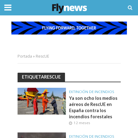
Portada
»
RescUE
ETIQUETARESCUE
EXTINCIÓN DE INCENDIOS
Ya son ocho los medios
aéreos de RescUE en
España contra los
incendios forestales
12 meses
EXTINCIÓN DE INCENDIOS