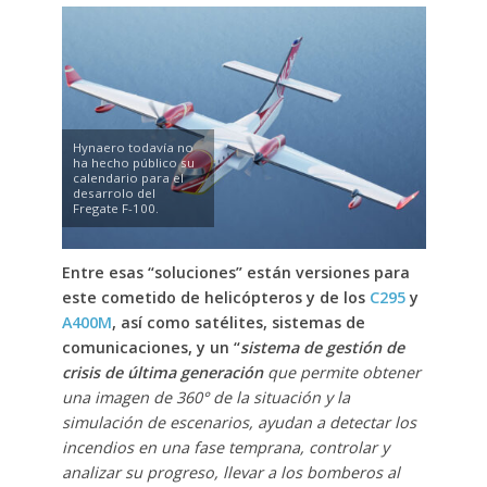
Hynaero todavía no
ha hecho público su
calendario para el
desarrolo del
Fregate F-100.
Entre esas “soluciones” están versiones para
este cometido de helicópteros y de los
C295
y
A400M
, así como satélites, sistemas de
comunicaciones, y un “
sistema de gestión de
crisis de última generación
que permite obtener
una imagen de 360° de la situación y la
simulación de escenarios, ayudan a detectar los
incendios en una fase temprana, controlar y
analizar su progreso, llevar a los bomberos al