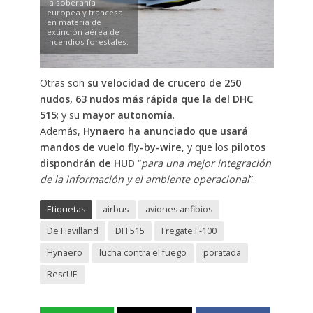
la soberanía
europea y francesa
en materia de
extinción aérea de
incendios forestales.
Otras son
su velocidad de crucero de 250
nudos, 63 nudos más rápida que la del DHC
515
; y su
mayor autonomía
.
Además,
Hynaero ha anunciado que usará
mandos de vuelo fly-by-wire
, y que los
pilotos
dispondrán de HUD
“
para una mejor integración
de la información y el ambiente operacional
”.
Etiquetas
airbus
aviones anfibios
De Havilland
DH 515
Fregate F-100
Hynaero
lucha contra el fuego
poratada
RescUE