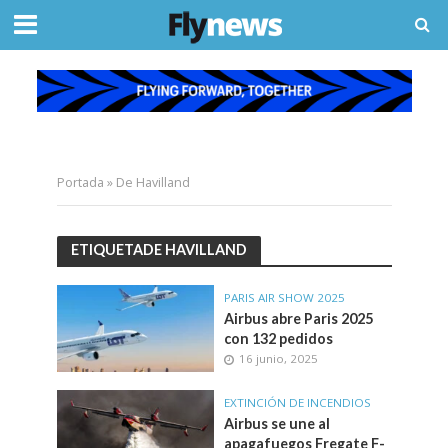
Portada
»
De Havilland
ETIQUETADE HAVILLAND
PARIS AIR SHOW 2025
Airbus abre Paris 2025
con 132 pedidos
16 junio, 2025
EXTINCIÓN DE INCENDIOS
Airbus se une al
apagafuegos Fregate F-