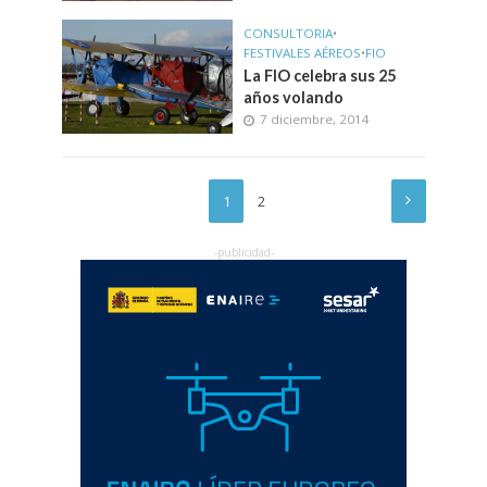
CONSULTORIA
•
FESTIVALES AÉREOS
•
FIO
La FIO celebra sus 25
años volando
7 diciembre, 2014
1
2