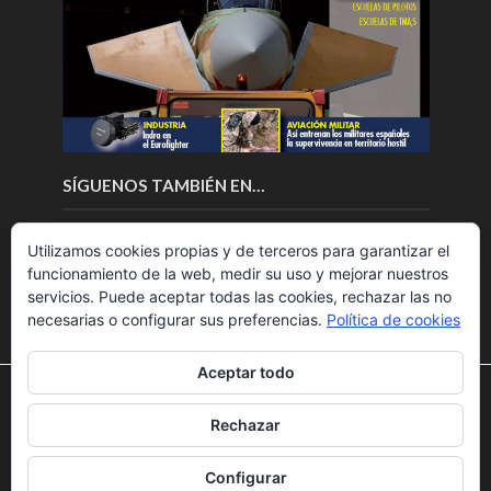
SÍGUENOS TAMBIÉN EN…
Utilizamos cookies propias y de terceros para garantizar el
funcionamiento de la web, medir su uso y mejorar nuestros
servicios. Puede aceptar todas las cookies, rechazar las no
necesarias o configurar sus preferencias.
Política de cookies
Aceptar todo
Utilizamos cookies para ofrecerte la mejor experiencia en
nuestra web.
Rechazar
Puedes aprender más sobre qué cookies utilizamos o
Copyright © 2018.Fly News.
Noticias aerospacial
/
Noticias
desactivarlas en los
ajustes
.
UAS aviación comercial
Configurar
Aceptar
Rechazar
Ajustes