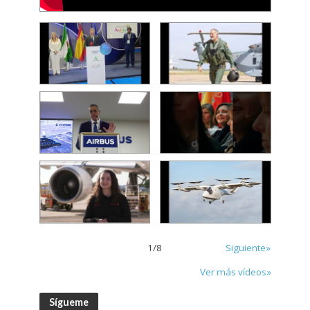
1
/
8
Siguiente»
Ver más vídeos»
Sígueme