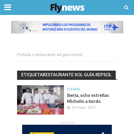
Portada
»
restaurante sol guía repsol
ETIQUETARESTAURANTE SOL GUÍA REPSOL
ESPAÑA
Iberia, ocho estrellas
Michelin a bordo
30 mayo, 2011