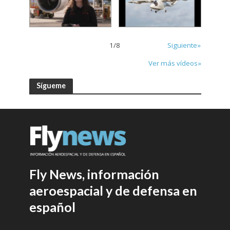
1
/
8
Siguiente»
Ver más vídeos»
Sígueme
Fly News, información
aeroespacial y de defensa en
español