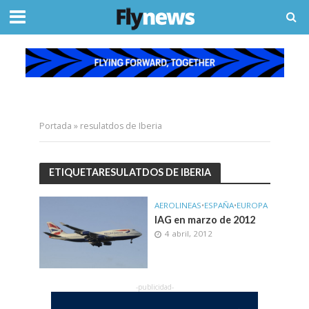
Portada
»
resulatdos de Iberia
ETIQUETARESULATDOS DE IBERIA
AEROLINEAS
•
ESPAÑA
•
EUROPA
IAG en marzo de 2012
4 abril, 2012