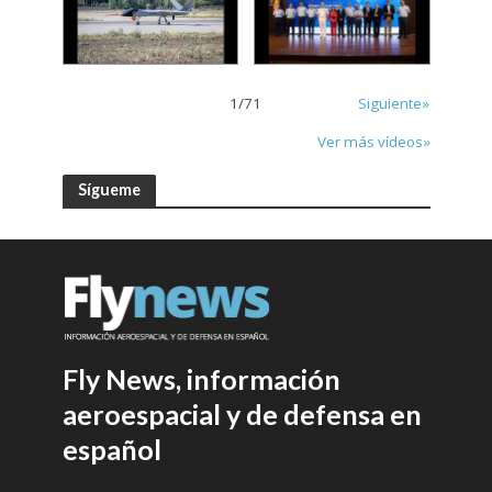
1
/
71
Siguiente»
Ver más vídeos»
Sígueme
Fly News, información
aeroespacial y de defensa en
español