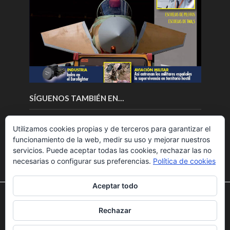
SÍGUENOS TAMBIÉN EN…
Utilizamos cookies propias y de terceros para garantizar el
funcionamiento de la web, medir su uso y mejorar nuestros
servicios. Puede aceptar todas las cookies, rechazar las no
necesarias o configurar sus preferencias.
Política de cookies
Aceptar todo
Utilizamos cookies para ofrecerte la mejor experiencia en
nuestra web.
Rechazar
Puedes aprender más sobre qué cookies utilizamos o
Copyright © 2018.Fly News.
Noticias aerospacial
/
Noticias
desactivarlas en los
ajustes
.
UAS aviación comercial