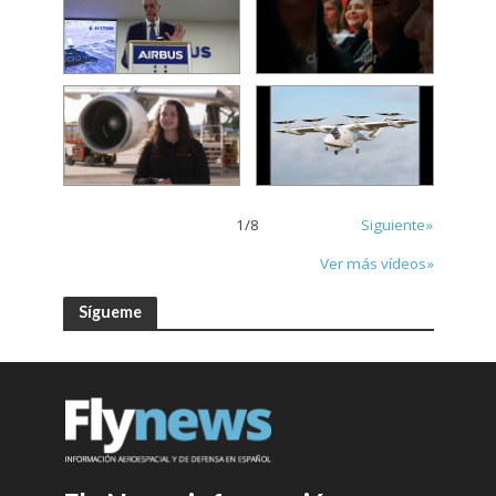
1
/
8
Siguiente»
Ver más vídeos»
Sígueme