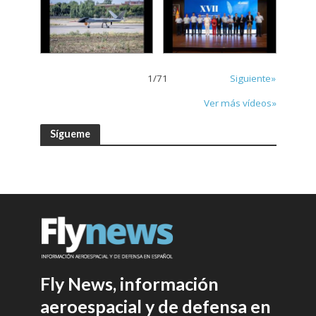
1
/
71
Siguiente»
Ver más vídeos»
Sígueme
Fly News, información
aeroespacial y de defensa en