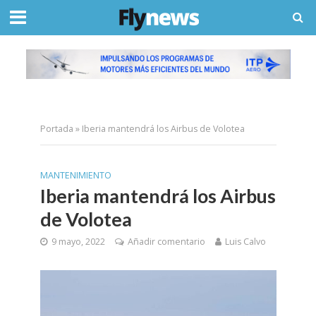
Portada
»
Iberia mantendrá los Airbus de Volotea
MANTENIMIENTO
Iberia mantendrá los Airbus
de Volotea
9 mayo, 2022
Añadir comentario
Luis Calvo