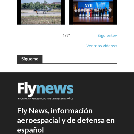
1
/
71
Siguiente»
Ver más vídeos»
Sígueme
Fly News, información
aeroespacial y de defensa en
español