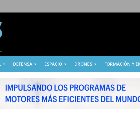
L
DEFENSA
ESPACIO
DRONES
FORMACIÓN Y E