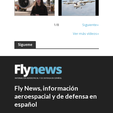
1
/
8
Siguiente»
Ver más vídeos»
Sígueme
Fly News, información
aeroespacial y de defensa en
español