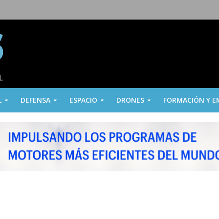
L
DEFENSA
ESPACIO
DRONES
FORMACIÓN Y E