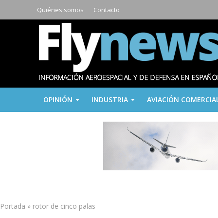
Quiénes somos
Contacto
OPINIÓN
INDUSTRIA
AVIACIÓN COMERCIA
Portada
»
rotor de cinco palas