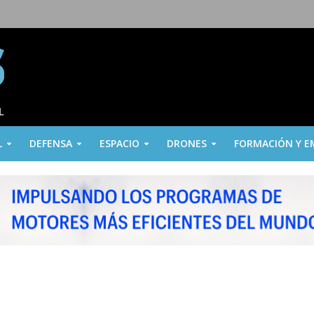
L
DEFENSA
ESPACIO
DRONES
FORMACIÓN Y E