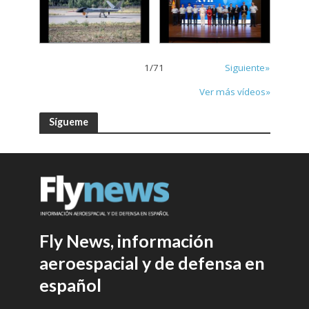
1
/
71
Siguiente»
Ver más vídeos»
Sígueme
Fly News, información
aeroespacial y de defensa en
español